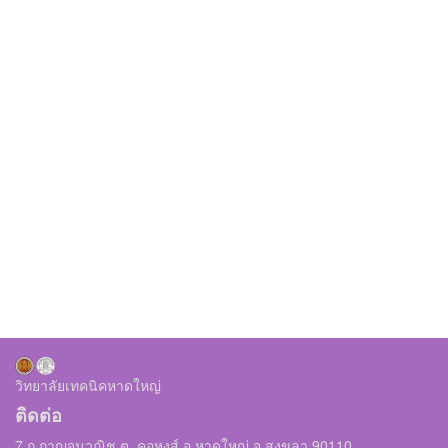
วิทยาลัยเทคนิคหาดใหญ่
ติดต่อ
7 ถ.กาญจนวณิช ต. คอหงส์ อ.หาดใหญ่ จ.สงขลา 90110