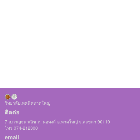
วิทยาลัยเทคนิคหาดใหญ่
ติดต่อ
7 ถ.กาญจนวณิช ต. คอหงส์ อ.หาดใหญ่ จ.สงขลา 90110
โทร 074-212300
email